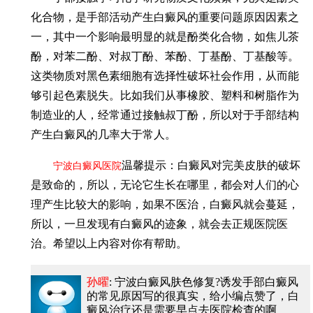
化合物，是手部活动产生白癜风的重要问题原因因素之
一，其中一个影响最明显的就是酚类化合物，如焦儿茶
酚，对苯二酚、对叔丁酚、苯酚、丁基酚、丁基酸等。
这类物质对黑色素细胞有选择性破坏社会作用，从而能
够引起色素脱失。比如我们从事橡胶、塑料和树脂作为
制造业的人，经常通过接触叔丁酚，所以对于手部结构
产生白癜风的几率大于常人。
温馨提示：白癜风对完美皮肤的破坏
宁波白癜风医院
是致命的，所以，无论它生长在哪里，都会对人们的心
理产生比较大的影响，如果不医治，白癜风就会蔓延，
所以，一旦发现有白癜风的迹象，就会去正规医院医
治。希望以上内容对你有帮助。
孙曜
: 宁波白癜风肤色修复?诱发手部白癜风
的常见原因
写的很真实，给小编点赞了，白
癜风治疗还是需要早点去医院检查的啊