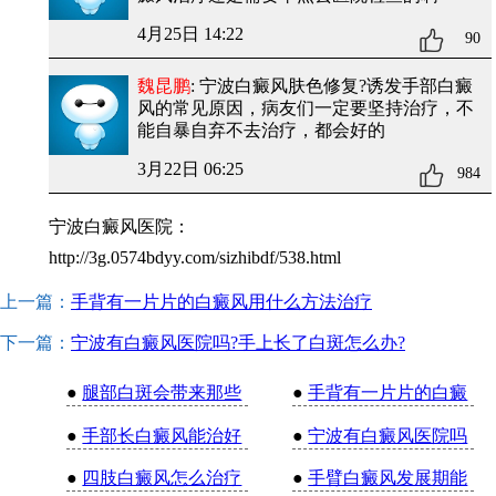
4月25日 14:22
90
魏昆鹏
: 宁波白癜风肤色修复?诱发手部白癜
风的常见原因
，病友们一定要坚持治疗，不
能自暴自弃不去治疗，都会好的
3月22日 06:25
984
宁波白癜风医院：
http://3g.0574bdyy.com/sizhibdf/538.html
上一篇：
手背有一片片的白癜风用什么方法治疗
下一篇：
宁波有白癜风医院吗?手上长了白斑怎么办?
●
腿部白斑会带来那些
●
手背有一片片的白癜
●
手部长白癜风能治好
●
宁波有白癜风医院吗
●
四肢白癜风怎么治疗
●
手臂白癜风发展期能