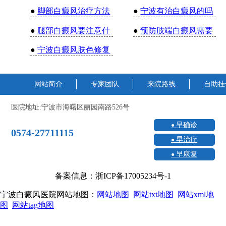
●
脚部白癜风治疗方法
●
宁波有治白癜风的吗
●
腿部白癜风要注意什
●
预防肢端白癜风需要
●
宁波白癜风肤色修复
网站简介
专家团队
来院路线
自助挂
医院地址:宁波市海曙区丽园南路526号
早确诊
0574-27711115
早治疗
早康复
备案信息：浙ICP备17005234号-1
宁波白癜风医院网站地图：
网站地图
网站txt地图
网站xml地
图
网站tag地图