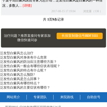
宁波半岛白癜风医院专家为您介绍，泛发性白癜风是白癜风的一种情
况，多数人...
[详情]
2017-08-15 17:19:04
浏览量（138 ）
共
1
页
9
条记录
治疗问题？推荐直接问专家添加
长按复制微信号
BDF3111
微信快速问诊
泛发型白癜风怎么治疗
泛发型白癜风对身体有什么危害
泛发性白癜风的防治应注意哪些方面？
泛发性白癜风一般会有哪些症状表现呢？
泛发性白癜风的特点有什么呢？
泛发性白癜风怎么预防?
泛发性白癜风是怎么回事？
泛发性白癜风有哪些特点？
泛发性白癜风的主要症状有哪些？
网站简介
专家团队
来院路线
自助挂号