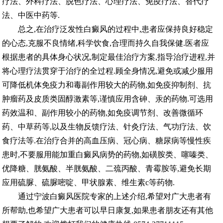
疗法、外科疗法、脱色疗法、心理疗法、免疫疗法、替代疗
法、中医中药等.
总之,在治疗泛发性白癜风的过程中,患者应保持良好稳定
的心态,克服不良情绪,科学饮食,合理而持久自我保健.医者应
根据患者的具体身心状况,制定最佳治疗方案,指导治疗进程,并
将心理疗法贯穿于治疗的全过程.顾全身情况,避免或减少服用
可降低机体免疫力和毒副作用较大的药物,如免疫抑制剂、抗
肿瘤药及皮质类固醇激素等,谨慎应用含砷、汞的药物.可选用
药效温和、副作用较小的药物,如免疫调节剂、改善微循环
药、中草药等,以及生物反馈疗法、针灸疗法、气功疗法、饮
食疗法等.在治疗合并的高血压病、冠心病、糖尿病等慢性疾
患时,不要服用能加重白癜风病势的药物,如磺胺类、噻嗪类、
优降糖、胱氨酸、半胱氨酸、二巯丙酸、青霉胺等,避免长期
应用硫脲、硫脲嘧啶、甲状腺素、维生素c等药物.
通过宁波白癜风医院专家的上述介绍,希望对广大患者有
所帮助,也希望广大患者可以早日康复,如果患者朋友还有其他