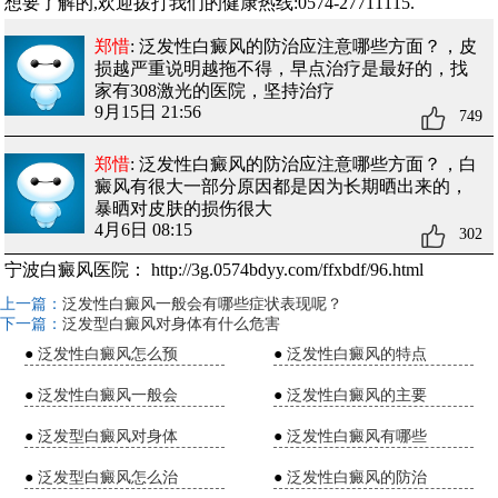
想要了解的,欢迎拨打我们的健康热线:0574-27711115.
郑惜
: 泛发性白癜风的防治应注意哪些方面？
，皮
损越严重说明越拖不得，早点治疗是最好的，找
家有308激光的医院，坚持治疗
9月15日 21:56
749
郑惜
: 泛发性白癜风的防治应注意哪些方面？
，白
癜风有很大一部分原因都是因为长期晒出来的，
暴晒对皮肤的损伤很大
4月6日 08:15
302
宁波白癜风医院：
http://3g.0574bdyy.com/ffxbdf/96.html
上一篇：
泛发性白癜风一般会有哪些症状表现呢？
下一篇：
泛发型白癜风对身体有什么危害
●
泛发性白癜风怎么预
●
泛发性白癜风的特点
●
泛发性白癜风一般会
●
泛发性白癜风的主要
●
泛发型白癜风对身体
●
泛发性白癜风有哪些
●
泛发型白癜风怎么治
●
泛发性白癜风的防治