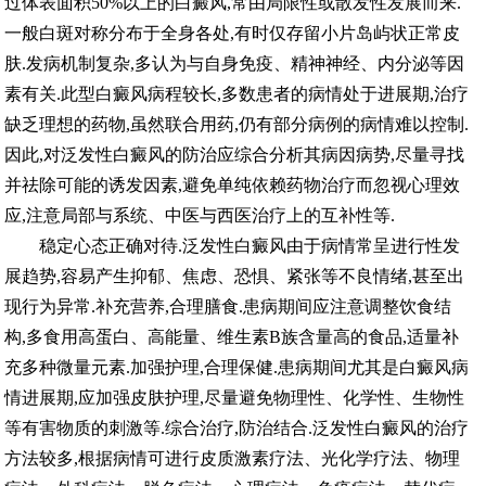
过体表面积50%以上的白癜风,常由局限性或散发性发展而来.
一般白斑对称分布于全身各处,有时仅存留小片岛屿状正常皮
肤.发病机制复杂,多认为与自身免疫、精神神经、内分泌等因
素有关.此型白癜风病程较长,多数患者的病情处于进展期,治疗
缺乏理想的药物,虽然联合用药,仍有部分病例的病情难以控制.
因此,对泛发性白癜风的防治应综合分析其病因病势,尽量寻找
并祛除可能的诱发因素,避免单纯依赖药物治疗而忽视心理效
应,注意局部与系统、中医与西医治疗上的互补性等.
稳定心态正确对待.泛发性白癜风由于病情常呈进行性发
展趋势,容易产生抑郁、焦虑、恐惧、紧张等不良情绪,甚至出
现行为异常.补充营养,合理膳食.患病期间应注意调整饮食结
构,多食用高蛋白、高能量、维生素B族含量高的食品,适量补
充多种微量元素.加强护理,合理保健.患病期间尤其是白癜风病
情进展期,应加强皮肤护理,尽量避免物理性、化学性、生物性
等有害物质的刺激等.综合治疗,防治结合.泛发性白癜风的治疗
方法较多,根据病情可进行皮质激素疗法、光化学疗法、物理