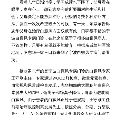
看着志华日渐消瘦，学习成绩也下降了，父母看在
眼里，疼在心上，想到志华今后所要面对的生活和社
会，父母决定不能放弃治疗，积极的寻找各种治疗方
法。就在一次次希望破灭的时候，有一天，亲戚家告诉
志华父母在治疗白癜风方面权威有效，口碑很不错的宁
波白癜风专病门诊，在此之前至于了很多白癜风病人。
不管怎样，只要有希望就不能放弃，根据亲戚给的医院
地址，罗志华一家三口就来到了宁波白癜风专病门诊看
病。
接诊罗志华的是宁波白癜风专病门诊的白癜风专家
王守刚主任，专家通过WOOD灯检查、微量元素检查、
血常规和尿常规检查发现，志华胸部的大面积的白斑色
素脱失大约70%，铜离子和锌离子降低，确诊为进展期
白癜风。由于患者的白癜风正处于进展期，王守刚主任
前期治疗以控制其发展为主，按照分类、分期、分型以
及“一人一方”的治疗原则，对志华进行全方位立体辨证