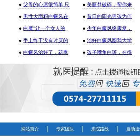
●
父母的心愿很简单 只
●
美丽梦破碎，帮你来
●
男性大面积白癜风在
●
昔日的阳光男孩为何
●
白魔”让一个女人的
●
少年白癜风终康复，
●
手上终于没有讨厌的
●
治好白癜风圆我大学
●
白癜风治好了，花季
●
孩子嘴角白斑，在得
网站简介
专家团队
来院路线
自助挂