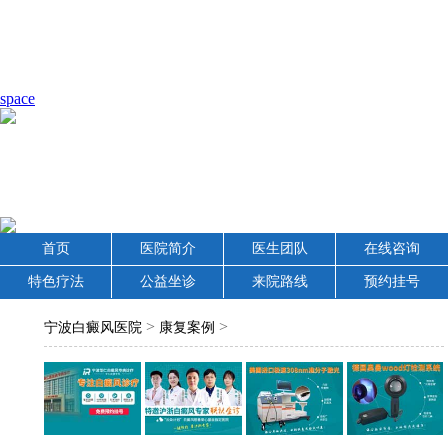
space
首页
医院简介
医生团队
在线咨询
特色疗法
公益坐诊
来院路线
预约挂号
>
>
宁波白癜风医院
康复案例