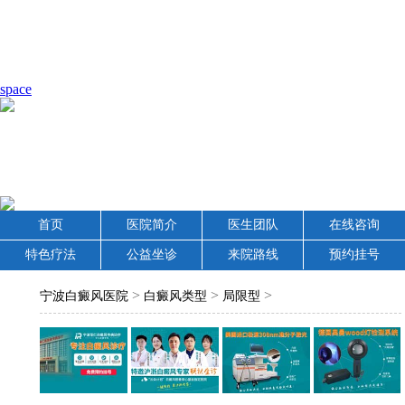
space
首页
医院简介
医生团队
在线咨询
特色疗法
公益坐诊
来院路线
预约挂号
>
>
>
宁波白癜风医院
白癜风类型
局限型