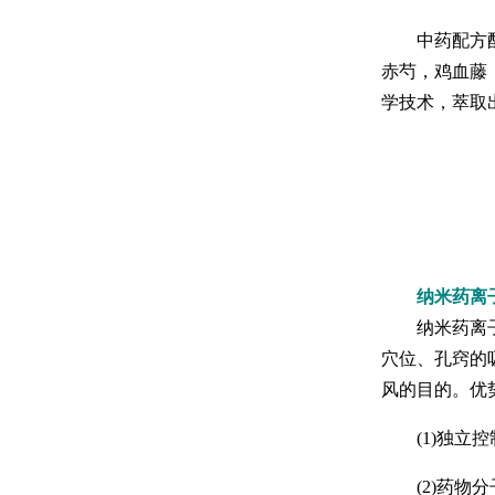
中药配方配方
赤芍，鸡血藤
学技术，萃取
纳米药离
纳米药离子熏
穴位、孔窍的
风的目的。优
(1)独立控
(2)药物分