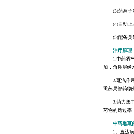
(3)药离子
(4)自动上
(5)配备臭
治疗原理
1.中药雾气
加，角质层经
2.蒸汽作用
熏蒸局部药物
3.药力集中
药物的透过率
中药熏蒸
1、直达病灶