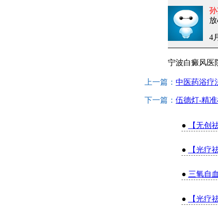
孙
放
4月
宁波白癜风医
上一篇：
中医药浴疗
下一篇：
伍德灯-精
●
【无创
●
【光疗祛
●
三氧自
●
【光疗