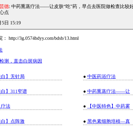
芸德
: 中药熏蒸疗法——让皮肤“吃”药
，早点去医院做检查比较
心点
5日 15:19
院：
http://3g.0574bdyy.com/bdsb/13.html
法
准检测，直击白斑病因
祛白】无针局
●
中医药浴疗法
白】311窄谱
●
中药熏蒸疗法——让
血疗法
●
【中医特色】中药雾
祛白】点阵激
●
黑色素细胞培植—真