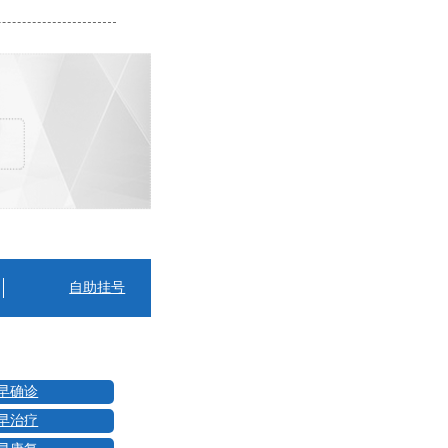
自助挂号
早确诊
早治疗