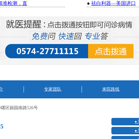
精准检测，直
●
祛白利器—美国进口
介
专家团队
来院路线
曙区丽园南路526号
15