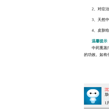
2、对症治疗
3、天然中药
4、皮肤给药
温馨提示
中药熏蒸疗法
的功效。如有
沈
放
1月