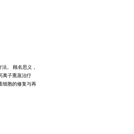
法。 顾名思义，
药离子熏蒸治疗
素细胞的修复与再