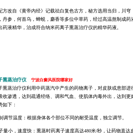
改自《黄帝内经》记载祛白复色古方，秘方选用当归，川穹
，丹参，何首乌，蝉蜕，麝香等多位中草药，经过高温熬制成药
出药液精华，治成符合纳米药离子熏蒸治疗仪的精华药液。
子熏蒸治疗仪
宁波白癜风医院哪家好
蒸治疗仪利用中药蒸汽中产生的药物离子，对皮肤或患部进
吸收渗透，达到疏通经络、调和气血、使肌体内毒外出，达到更
势如下：
制调节温度：根据身体各个部位不同的耐受温度，独立调节。
子量小，速度快：熏蒸时药离子速度高达480米/秒，让药物直达