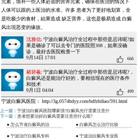
元素，填补一些人体必需的营养元素，确保在医治的情况下
人体可以跟的上医治的水准。许多 患者为了更好地划算，全
是吃极少的食材，結果造成 缺乏营养，这也是极易造成 白癜
风出現恶变的缘故。
沈雅信
: 宁波白癜风治疗全过程中那些是忌讳呢?
如
果是确诊了可以去专门的医院照308，如果没确
诊，最好去医院检查一下
9月14日 17:01
666
褚碧羲
: 宁波白癜风治疗全过程中那些是忌讳呢?
，
白癜风还是能治疗好的，要相信现在的医疗条件
和技术
9月1日 04:04
499
宁波白癜风医院：
http://3g.0574bdyy.com/bdfzhiliao/591.html
上一篇：
宁波治白癜风医院哪家强?白癜风光疗需要注意什
下一篇：
患者想要治好白癜风需要注意些什么呢?
●
怎么节省白癜风的治
●
白癜风怎么治疗比较
●
宁波治疗白癜风专科
●
宁波治白癜风专业医