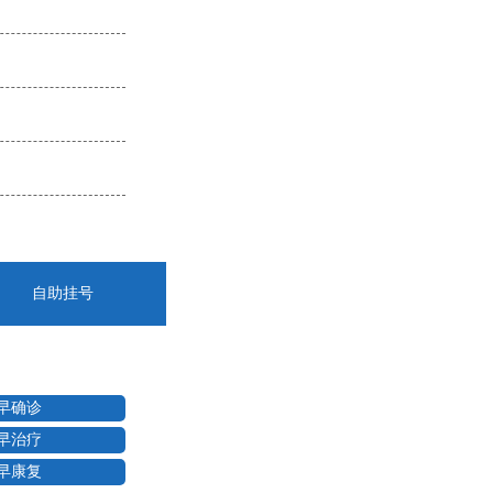
自助挂号
早确诊
早治疗
早康复