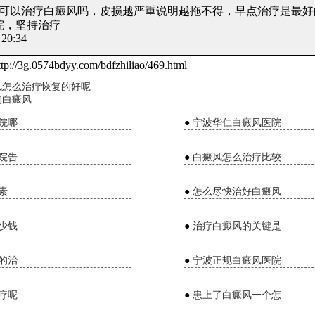
 醋可以治疗白癜风吗
，皮损越严重说明越拖不得，早点治疗是最好的
院，坚持治疗
20:34
tp://3g.0574bdyy.com/bdfzhiliao/469.html
风怎么治疗恢复的好呢
响白癜风
院哪
●
宁波华仁白癜风医院
院告
●
白癜风怎么治疗比较
素
●
怎么尽快治好白癜风
少钱
●
治疗白癜风的关键是
的治
●
宁波正规白癜风医院
疗呢
●
患上了白癜风一个怎