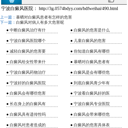
宁波白癜风医院：
http://3g.0574bdyy.com/bdfweihai/490.html
上一篇：
暴晒对白癜风患者有怎样的危害
下一篇：
白癜风对病人有多大危害呢
●
中断白癜风治疗有什
●
白癜风的危害是什么
●
宁波白癜风医院哪个
●
儿童白癜风的危害
●
减轻白癜风的危害要
●
你知道白癜风有哪些
●
白癜风给女性带来什
●
暴晒对白癜风患者有
●
宁波白癜风药物治疗
●
白癜风是会有哪些危
●
宁波好的白癜风医院
●
到底白癜风青少年有
●
白癜风会有哪些危害
●
宁波看白癜风好的医
●
长在身上的白癜风有
●
宁波白癜风专业医院
●
白癜风具有遗传性吗
●
白癜风会带来哪些危
●
白癜风对患者造成的
●
白癜风的危害具体表