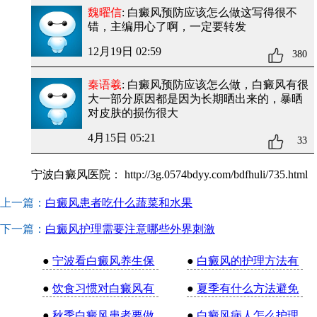
魏曜信
: 白癜风预防应该怎么做
这写得很不
错，主编用心了啊，一定要转发
12月19日 02:59
380
秦语羲
: 白癜风预防应该怎么做
，白癜风有很
大一部分原因都是因为长期晒出来的，暴晒
对皮肤的损伤很大
4月15日 05:21
33
宁波白癜风医院：
http://3g.0574bdyy.com/bdfhuli/735.html
上一篇：
白癜风患者吃什么蔬菜和水果
下一篇：
白癜风护理需要注意哪些外界刺激
●
宁波看白癜风养生保
●
白癜风的护理方法有
●
饮食习惯对白癜风有
●
夏季有什么方法避免
●
秋季白癜风患者要做
●
白癜风病人怎么护理