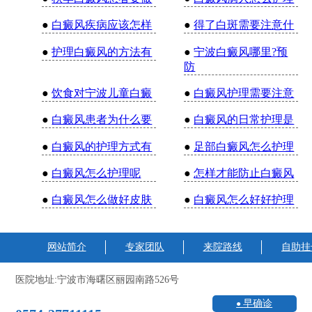
●
白癜风疾病应该怎样
●
得了白斑需要注意什
●
护理白癜风的方法有
●
宁波白癜风哪里?预
防
●
饮食对宁波儿童白癜
●
白癜风护理需要注意
●
白癜风患者为什么要
●
白癜风的日常护理是
●
白癜风的护理方式有
●
足部白癜风怎么护理
●
白癜风怎么护理呢
●
怎样才能防止白癜风
●
白癜风怎么做好皮肤
●
白癜风怎么好好护理
网站简介
专家团队
来院路线
自助挂
医院地址:宁波市海曙区丽园南路526号
早确诊