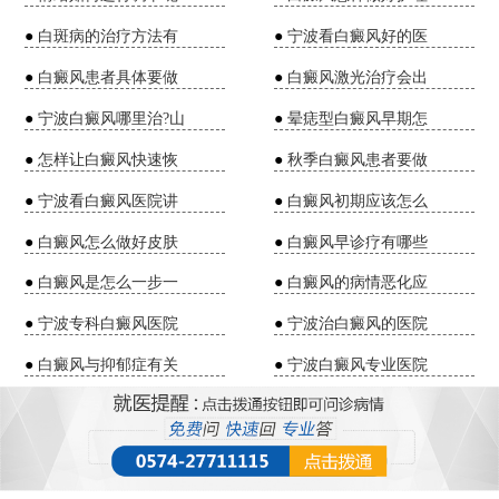
●
白斑病的治疗方法有
●
宁波看白癜风好的医
●
白癜风患者具体要做
●
白癜风激光治疗会出
●
宁波白癜风哪里治?山
●
晕痣型白癜风早期怎
●
怎样让白癜风快速恢
●
秋季白癜风患者要做
●
宁波看白癜风医院讲
●
白癜风初期应该怎么
●
白癜风怎么做好皮肤
●
白癜风早诊疗有哪些
●
白癜风是怎么一步一
●
白癜风的病情恶化应
●
宁波专科白癜风医院
●
宁波治白癜风的医院
●
白癜风与抑郁症有关
●
宁波白癜风专业医院