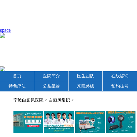
space
首页
医院简介
医生团队
在线咨询
特色疗法
公益坐诊
来院路线
预约挂号
>
>
宁波白癜风医院
白癜风常识