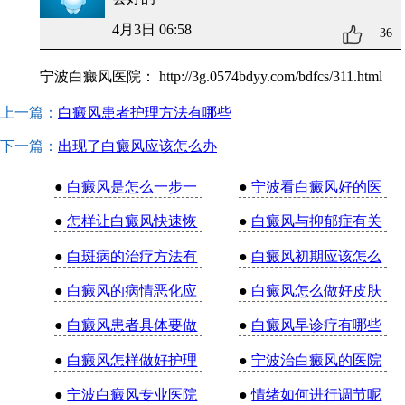
4月3日 06:58
36
宁波白癜风医院：
http://3g.0574bdyy.com/bdfcs/311.html
上一篇：
白癜风患者护理方法有哪些
下一篇：
出现了白癜风应该怎么办
●
白癜风是怎么一步一
●
宁波看白癜风好的医
●
怎样让白癜风快速恢
●
白癜风与抑郁症有关
●
白斑病的治疗方法有
●
白癜风初期应该怎么
●
白癜风的病情恶化应
●
白癜风怎么做好皮肤
●
白癜风患者具体要做
●
白癜风早诊疗有哪些
●
白癜风怎样做好护理
●
宁波治白癜风的医院
●
宁波白癜风专业医院
●
情绪如何进行调节呢