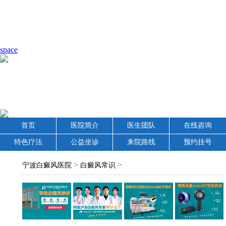
space
首页
医院简介
医生团队
在线咨询
特色疗法
公益坐诊
来院路线
预约挂号
>
>
宁波白癜风医院
白癜风常识