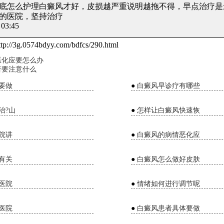
 到底怎么护理白癜风才好
，皮损越严重说明越拖不得，早点治疗是
光的医院，坚持治疗
03:45
tp://3g.0574bdyy.com/bdfcs/290.html
恶化应要怎么办
者要注意什么
要做
●
白癜风早诊疗有哪些
治?山
●
怎样让白癜风快速恢
院讲
●
白癜风的病情恶化应
有关
●
白癜风怎么做好皮肤
医院
●
情绪如何进行调节呢
医院
●
白癜风患者具体要做