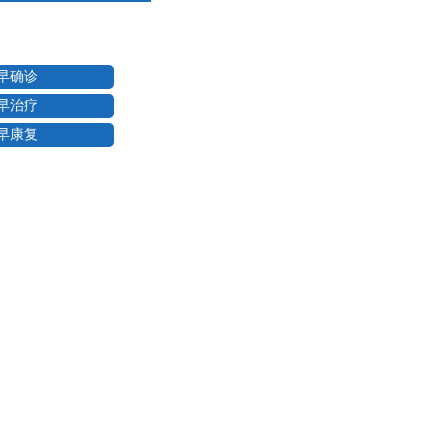
早确诊
早治疗
早康复