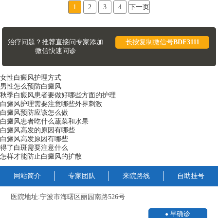
1
2
3
4
下一页
治疗问题？推荐直接问专家添加
长按复制微信号
BDF3111
微信快速问诊
女性白癜风护理方式
男性怎么预防白癜风
秋季白癜风患者要做好哪些方面的护理
白癜风护理需要注意哪些外界刺激
白癜风预防应该怎么做
白癜风患者吃什么蔬菜和水果
白癜风高发的原因有哪些
白癜风高发原因有哪些
得了白斑需要注意什么
怎样才能防止白癜风的扩散
网站简介
专家团队
来院路线
自助挂号
医院地址:宁波市海曙区丽园南路526号
早确诊